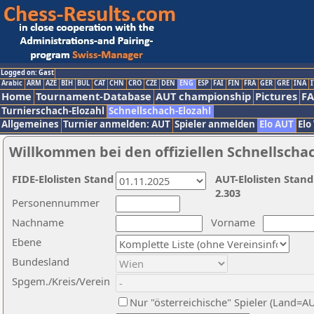
Logged on: Gast
Arabic
ARM
AZE
BIH
BUL
CAT
CHN
CRO
CZE
DEN
ENG
ESP
FAI
FIN
FRA
GER
GRE
INA
I
Home
Tournament-Database
AUT championship
Pictures
F
Turnierschach-Elozahl
Schnellschach-Elozahl
Allgemeines
Turnier anmelden: AUT
Spieler anmelden
Elo AUT
Elo
Willkommen bei den offiziellen Schnellscha
FIDE-Elolisten Stand
AUT-Elolisten Stand
2.303
Personennummer
Nachname
Vorname
Ebene
Bundesland
Spgem./Kreis/Verein
Nur "österreichische" Spieler (Land=A