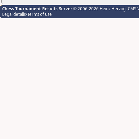
Chess-Tournament-Results-Server
© 2006-2026 Heinz Herzog
, CMS-
Legal details/Terms of use