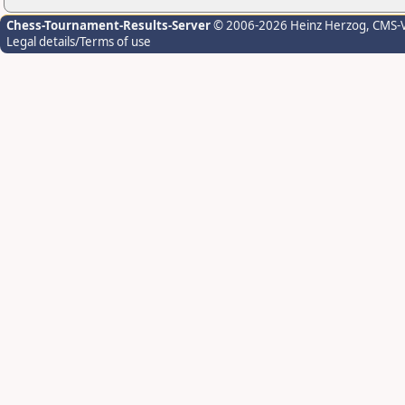
Chess-Tournament-Results-Server
© 2006-2026 Heinz Herzog
, CMS-
Legal details/Terms of use