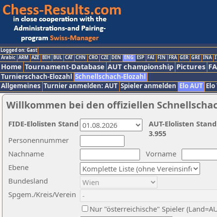
Logged on: Gast
Arabic
ARM
AZE
BIH
BUL
CAT
CHN
CRO
CZE
DEN
ENG
ESP
FAI
FIN
FRA
GER
GRE
INA
I
Home
Tournament-Database
AUT championship
Pictures
F
Turnierschach-Elozahl
Schnellschach-Elozahl
Allgemeines
Turnier anmelden: AUT
Spieler anmelden
Elo AUT
Elo
Willkommen bei den offiziellen Schnellscha
FIDE-Elolisten Stand
AUT-Elolisten Stand
3.955
Personennummer
Nachname
Vorname
Ebene
Bundesland
Spgem./Kreis/Verein
Nur "österreichische" Spieler (Land=A