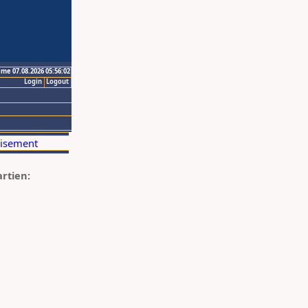
ime 07.08.2026 05:56:02
Login
Logout
artien: