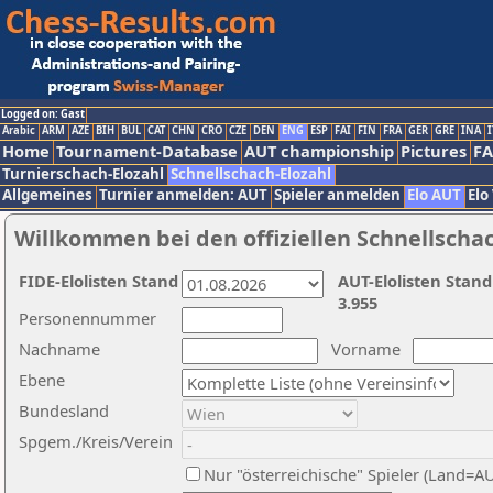
Logged on: Gast
Arabic
ARM
AZE
BIH
BUL
CAT
CHN
CRO
CZE
DEN
ENG
ESP
FAI
FIN
FRA
GER
GRE
INA
I
Home
Tournament-Database
AUT championship
Pictures
F
Turnierschach-Elozahl
Schnellschach-Elozahl
Allgemeines
Turnier anmelden: AUT
Spieler anmelden
Elo AUT
Elo
Willkommen bei den offiziellen Schnellscha
FIDE-Elolisten Stand
AUT-Elolisten Stand
3.955
Personennummer
Nachname
Vorname
Ebene
Bundesland
Spgem./Kreis/Verein
Nur "österreichische" Spieler (Land=A