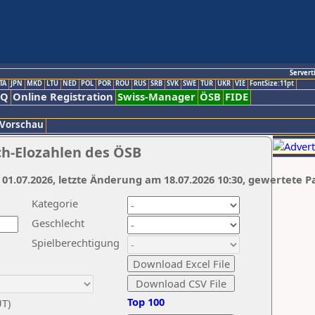
Servert
TA
JPN
MKD
LTU
NED
POL
POR
ROU
RUS
SRB
SVK
SWE
TUR
UKR
VIE
FontSize:11pt
AQ
Online Registration
Swiss-Manager
ÖSB
FIDE
 Vorschau
ch-Elozahlen des ÖSB
 01.07.2026, letzte Änderung am 18.07.2026 10:30, gewertete P
Kategorie
Geschlecht
Spielberechtigung
Top 100
UT)