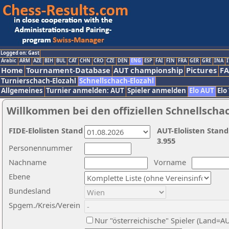
Logged on: Gast
Arabic
ARM
AZE
BIH
BUL
CAT
CHN
CRO
CZE
DEN
ENG
ESP
FAI
FIN
FRA
GER
GRE
INA
I
Home
Tournament-Database
AUT championship
Pictures
F
Turnierschach-Elozahl
Schnellschach-Elozahl
Allgemeines
Turnier anmelden: AUT
Spieler anmelden
Elo AUT
Elo
Willkommen bei den offiziellen Schnellscha
FIDE-Elolisten Stand
AUT-Elolisten Stand
3.955
Personennummer
Nachname
Vorname
Ebene
Bundesland
Spgem./Kreis/Verein
Nur "österreichische" Spieler (Land=A