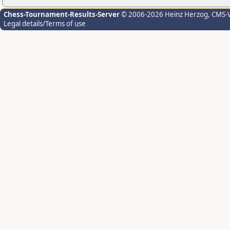
Chess-Tournament-Results-Server
© 2006-2026 Heinz Herzog
, CMS-
Legal details/Terms of use