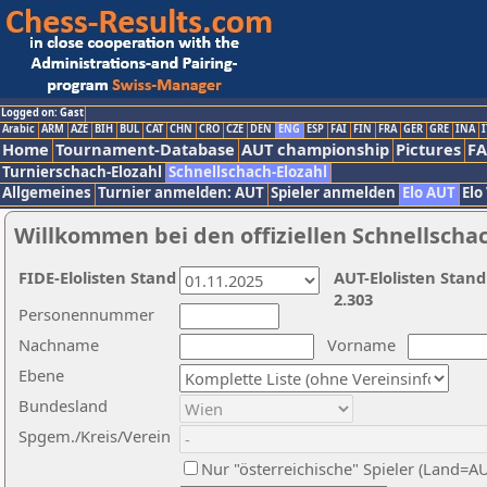
Logged on: Gast
Arabic
ARM
AZE
BIH
BUL
CAT
CHN
CRO
CZE
DEN
ENG
ESP
FAI
FIN
FRA
GER
GRE
INA
I
Home
Tournament-Database
AUT championship
Pictures
F
Turnierschach-Elozahl
Schnellschach-Elozahl
Allgemeines
Turnier anmelden: AUT
Spieler anmelden
Elo AUT
Elo
Willkommen bei den offiziellen Schnellscha
FIDE-Elolisten Stand
AUT-Elolisten Stand
2.303
Personennummer
Nachname
Vorname
Ebene
Bundesland
Spgem./Kreis/Verein
Nur "österreichische" Spieler (Land=A