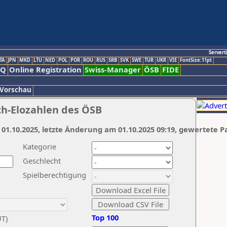
Servert
TA
JPN
MKD
LTU
NED
POL
POR
ROU
RUS
SRB
SVK
SWE
TUR
UKR
VIE
FontSize:11pt
AQ
Online Registration
Swiss-Manager
ÖSB
FIDE
 Vorschau
ch-Elozahlen des ÖSB
 01.10.2025, letzte Änderung am 01.10.2025 09:19, gewertete P
Kategorie
Geschlecht
Spielberechtigung
Top 100
UT)