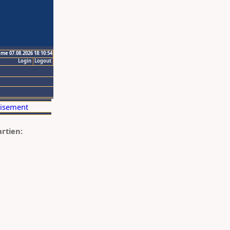
ime 07.08.2026 18:10:54
Login
Logout
artien: