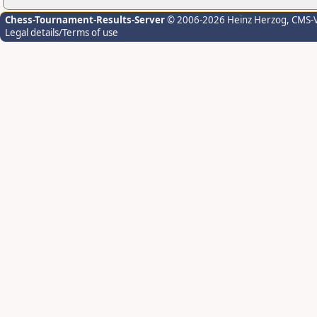
Chess-Tournament-Results-Server
© 2006-2026 Heinz Herzog
, CMS-
Legal details/Terms of use