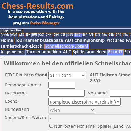
Logged on: Gast
Arabic
ARM
AZE
BIH
BUL
CAT
CHN
CRO
CZE
DEN
ENG
ESP
FAI
FIN
FRA
GER
GRE
INA
I
Home
Tournament-Database
AUT championship
Pictures
F
Turnierschach-Elozahl
Schnellschach-Elozahl
Allgemeines
Turnier anmelden: AUT
Spieler anmelden
Elo AUT
Elo
Willkommen bei den offiziellen Schnellscha
FIDE-Elolisten Stand
AUT-Elolisten Stand
2.303
Personennummer
Nachname
Vorname
Ebene
Bundesland
Spgem./Kreis/Verein
Nur "österreichische" Spieler (Land=A