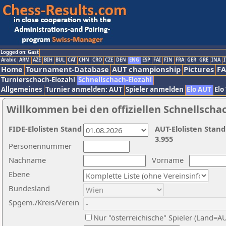
Logged on: Gast
Arabic
ARM
AZE
BIH
BUL
CAT
CHN
CRO
CZE
DEN
ENG
ESP
FAI
FIN
FRA
GER
GRE
INA
I
Home
Tournament-Database
AUT championship
Pictures
F
Turnierschach-Elozahl
Schnellschach-Elozahl
Allgemeines
Turnier anmelden: AUT
Spieler anmelden
Elo AUT
Elo
Willkommen bei den offiziellen Schnellscha
FIDE-Elolisten Stand
AUT-Elolisten Stand
3.955
Personennummer
Nachname
Vorname
Ebene
Bundesland
Spgem./Kreis/Verein
Nur "österreichische" Spieler (Land=A