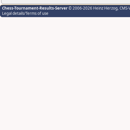
Chess-Tournament-Results-Server
© 2006-2026 Heinz Herzog
, CMS-
Legal details/Terms of use