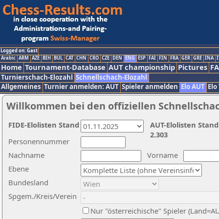
Logged on: Gast
Arabic
ARM
AZE
BIH
BUL
CAT
CHN
CRO
CZE
DEN
ENG
ESP
FAI
FIN
FRA
GER
GRE
INA
I
Home
Tournament-Database
AUT championship
Pictures
F
Turnierschach-Elozahl
Schnellschach-Elozahl
Allgemeines
Turnier anmelden: AUT
Spieler anmelden
Elo AUT
Elo
Willkommen bei den offiziellen Schnellscha
FIDE-Elolisten Stand
AUT-Elolisten Stand
2.303
Personennummer
Nachname
Vorname
Ebene
Bundesland
Spgem./Kreis/Verein
Nur "österreichische" Spieler (Land=A