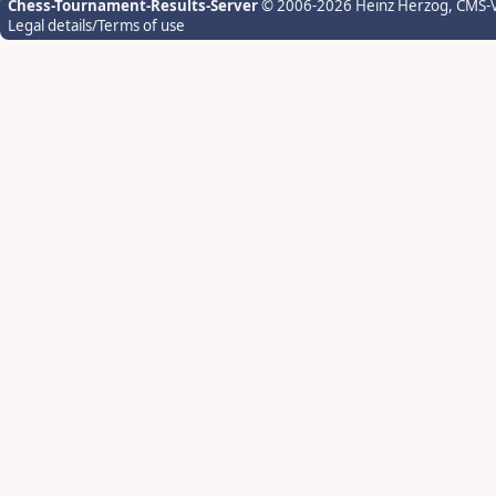
Chess-Tournament-Results-Server
© 2006-2026 Heinz Herzog
, CMS-
Legal details/Terms of use