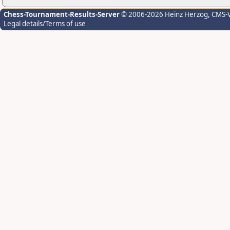
Chess-Tournament-Results-Server
© 2006-2026 Heinz Herzog
, CMS-
Legal details/Terms of use