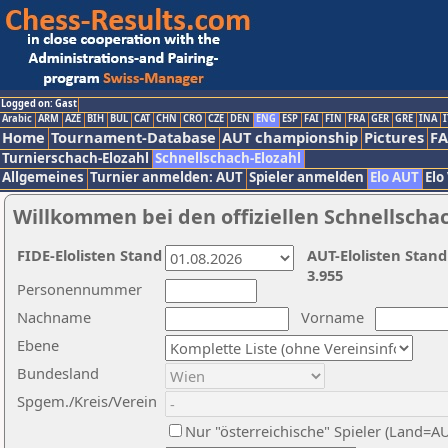
Logged on: Gast
Arabic
ARM
AZE
BIH
BUL
CAT
CHN
CRO
CZE
DEN
ENG
ESP
FAI
FIN
FRA
GER
GRE
INA
I
Home
Tournament-Database
AUT championship
Pictures
F
Turnierschach-Elozahl
Schnellschach-Elozahl
Allgemeines
Turnier anmelden: AUT
Spieler anmelden
Elo AUT
Elo
Willkommen bei den offiziellen Schnellscha
FIDE-Elolisten Stand
AUT-Elolisten Stand
3.955
Personennummer
Nachname
Vorname
Ebene
Bundesland
Spgem./Kreis/Verein
Nur "österreichische" Spieler (Land=A