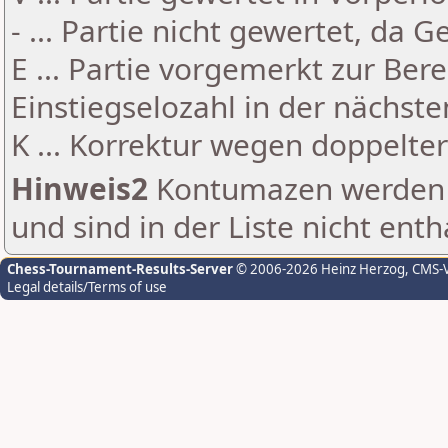
- ... Partie nicht gewertet, da 
E ... Partie vorgemerkt zur Be
Einstiegselozahl in der nächst
K ... Korrektur wegen doppelt
Hinweis2
Kontumazen werden g
und sind in der Liste nicht enth
Chess-Tournament-Results-Server
© 2006-2026 Heinz Herzog
, CMS-
Legal details/Terms of use