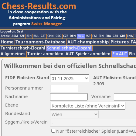
Logged on: Gast
Arabic
ARM
AZE
BIH
BUL
CAT
CHN
CRO
CZE
DEN
ENG
ESP
FAI
FIN
FRA
GER
GRE
INA
I
Home
Tournament-Database
AUT championship
Pictures
F
Turnierschach-Elozahl
Schnellschach-Elozahl
Allgemeines
Turnier anmelden: AUT
Spieler anmelden
Elo AUT
Elo
Willkommen bei den offiziellen Schnellscha
FIDE-Elolisten Stand
AUT-Elolisten Stand
2.303
Personennummer
Nachname
Vorname
Ebene
Bundesland
Spgem./Kreis/Verein
Nur "österreichische" Spieler (Land=A