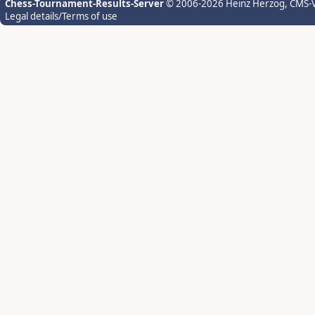
Chess-Tournament-Results-Server
© 2006-2026 Heinz Herzog
, CMS-
Legal details/Terms of use