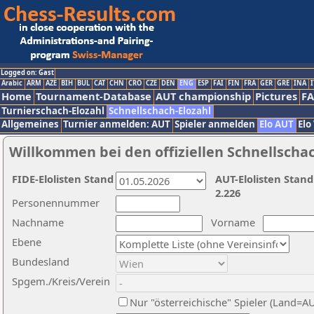
Logged on: Gast
Arabic
ARM
AZE
BIH
BUL
CAT
CHN
CRO
CZE
DEN
ENG
ESP
FAI
FIN
FRA
GER
GRE
INA
I
Home
Tournament-Database
AUT championship
Pictures
F
Turnierschach-Elozahl
Schnellschach-Elozahl
Allgemeines
Turnier anmelden: AUT
Spieler anmelden
Elo AUT
Elo
Willkommen bei den offiziellen Schnellscha
FIDE-Elolisten Stand
AUT-Elolisten Stand
2.226
Personennummer
Nachname
Vorname
Ebene
Bundesland
Spgem./Kreis/Verein
Nur "österreichische" Spieler (Land=A