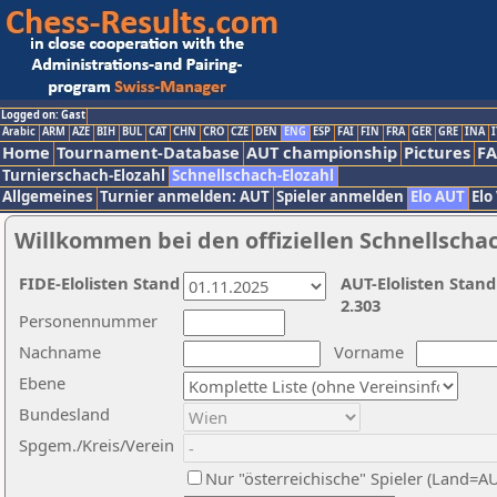
Logged on: Gast
Arabic
ARM
AZE
BIH
BUL
CAT
CHN
CRO
CZE
DEN
ENG
ESP
FAI
FIN
FRA
GER
GRE
INA
I
Home
Tournament-Database
AUT championship
Pictures
F
Turnierschach-Elozahl
Schnellschach-Elozahl
Allgemeines
Turnier anmelden: AUT
Spieler anmelden
Elo AUT
Elo
Willkommen bei den offiziellen Schnellscha
FIDE-Elolisten Stand
AUT-Elolisten Stand
2.303
Personennummer
Nachname
Vorname
Ebene
Bundesland
Spgem./Kreis/Verein
Nur "österreichische" Spieler (Land=A