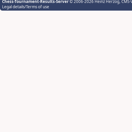
Chess-Tournament-Results-Server
© 2006-2026 Heinz Herzog
, CMS-
Legal details/Terms of use