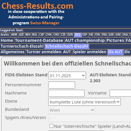
Logged on: Gast
Arabic
ARM
AZE
BIH
BUL
CAT
CHN
CRO
CZE
DEN
ENG
ESP
FAI
FIN
FRA
GER
GRE
INA
I
Home
Tournament-Database
AUT championship
Pictures
F
Turnierschach-Elozahl
Schnellschach-Elozahl
Allgemeines
Turnier anmelden: AUT
Spieler anmelden
Elo AUT
Elo
Willkommen bei den offiziellen Schnellscha
FIDE-Elolisten Stand
AUT-Elolisten Stand
2.303
Personennummer
Nachname
Vorname
Ebene
Bundesland
Spgem./Kreis/Verein
Nur "österreichische" Spieler (Land=A