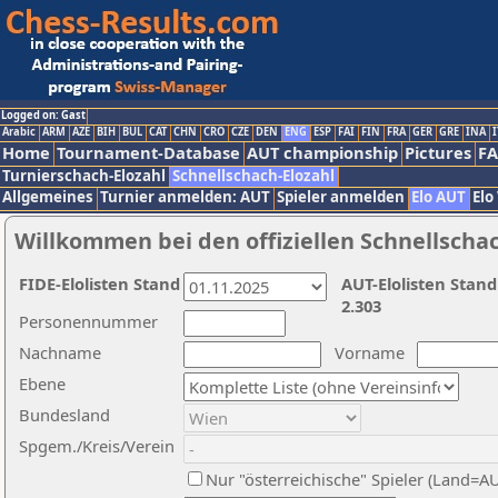
Logged on: Gast
Arabic
ARM
AZE
BIH
BUL
CAT
CHN
CRO
CZE
DEN
ENG
ESP
FAI
FIN
FRA
GER
GRE
INA
I
Home
Tournament-Database
AUT championship
Pictures
F
Turnierschach-Elozahl
Schnellschach-Elozahl
Allgemeines
Turnier anmelden: AUT
Spieler anmelden
Elo AUT
Elo
Willkommen bei den offiziellen Schnellscha
FIDE-Elolisten Stand
AUT-Elolisten Stand
2.303
Personennummer
Nachname
Vorname
Ebene
Bundesland
Spgem./Kreis/Verein
Nur "österreichische" Spieler (Land=A