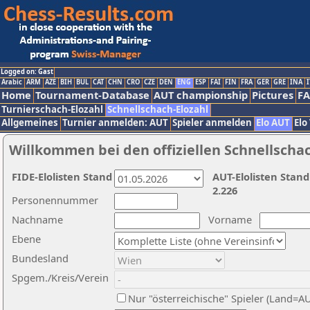
Logged on: Gast
Arabic
ARM
AZE
BIH
BUL
CAT
CHN
CRO
CZE
DEN
ENG
ESP
FAI
FIN
FRA
GER
GRE
INA
I
Home
Tournament-Database
AUT championship
Pictures
F
Turnierschach-Elozahl
Schnellschach-Elozahl
Allgemeines
Turnier anmelden: AUT
Spieler anmelden
Elo AUT
Elo
Willkommen bei den offiziellen Schnellscha
FIDE-Elolisten Stand
AUT-Elolisten Stand
2.226
Personennummer
Nachname
Vorname
Ebene
Bundesland
Spgem./Kreis/Verein
Nur "österreichische" Spieler (Land=A