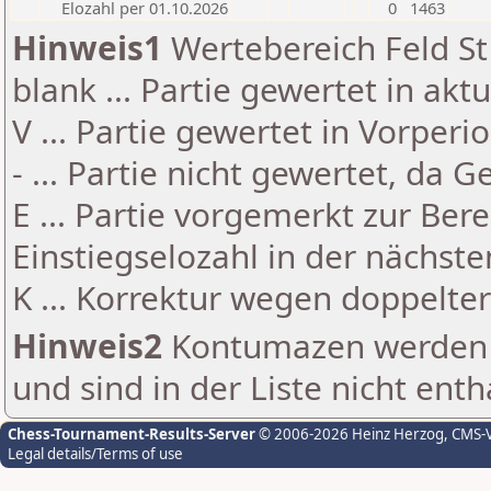
Elozahl per 01.10.2026
0
1463
Hinweis1
Wertebereich Feld St 
blank ... Partie gewertet in akt
V ... Partie gewertet in Vorperi
- ... Partie nicht gewertet, da 
E ... Partie vorgemerkt zur Be
Einstiegselozahl in der nächst
K ... Korrektur wegen doppelt
Hinweis2
Kontumazen werden g
und sind in der Liste nicht enth
Chess-Tournament-Results-Server
© 2006-2026 Heinz Herzog
, CMS-
Legal details/Terms of use