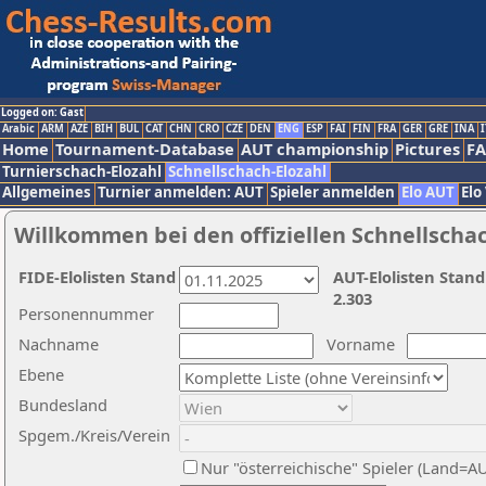
Logged on: Gast
Arabic
ARM
AZE
BIH
BUL
CAT
CHN
CRO
CZE
DEN
ENG
ESP
FAI
FIN
FRA
GER
GRE
INA
I
Home
Tournament-Database
AUT championship
Pictures
F
Turnierschach-Elozahl
Schnellschach-Elozahl
Allgemeines
Turnier anmelden: AUT
Spieler anmelden
Elo AUT
Elo
Willkommen bei den offiziellen Schnellscha
FIDE-Elolisten Stand
AUT-Elolisten Stand
2.303
Personennummer
Nachname
Vorname
Ebene
Bundesland
Spgem./Kreis/Verein
Nur "österreichische" Spieler (Land=A