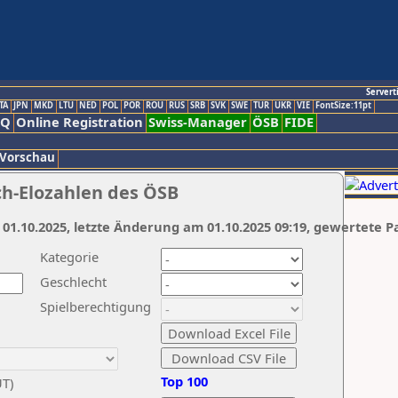
Servert
TA
JPN
MKD
LTU
NED
POL
POR
ROU
RUS
SRB
SVK
SWE
TUR
UKR
VIE
FontSize:11pt
AQ
Online Registration
Swiss-Manager
ÖSB
FIDE
 Vorschau
ch-Elozahlen des ÖSB
 01.10.2025, letzte Änderung am 01.10.2025 09:19, gewertete P
Kategorie
Geschlecht
Spielberechtigung
Top 100
UT)