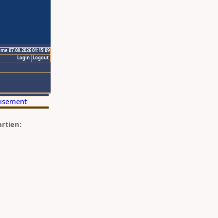
ime 07.08.2026 01:15:09
Login
Logout
artien: