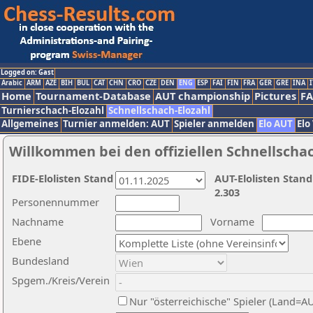
Logged on: Gast
Arabic
ARM
AZE
BIH
BUL
CAT
CHN
CRO
CZE
DEN
ENG
ESP
FAI
FIN
FRA
GER
GRE
INA
I
Home
Tournament-Database
AUT championship
Pictures
F
Turnierschach-Elozahl
Schnellschach-Elozahl
Allgemeines
Turnier anmelden: AUT
Spieler anmelden
Elo AUT
Elo
Willkommen bei den offiziellen Schnellscha
FIDE-Elolisten Stand
AUT-Elolisten Stand
2.303
Personennummer
Nachname
Vorname
Ebene
Bundesland
Spgem./Kreis/Verein
Nur "österreichische" Spieler (Land=A