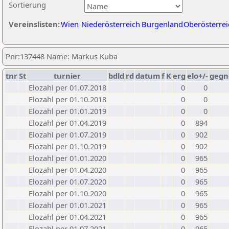
Sortierung
Vereinslisten:
Wien
Niederösterreich
Burgenland
Oberösterrei
Pnr:137448 Name: Markus Kuba
tnr
St
turnier
bdld
rd
datum
f
K
erg
elo+/-
gegn
Elozahl per 01.07.2018
0
0
Elozahl per 01.10.2018
0
0
Elozahl per 01.01.2019
0
0
Elozahl per 01.04.2019
0
894
Elozahl per 01.07.2019
0
902
Elozahl per 01.10.2019
0
902
Elozahl per 01.01.2020
0
965
Elozahl per 01.04.2020
0
965
Elozahl per 01.07.2020
0
965
Elozahl per 01.10.2020
0
965
Elozahl per 01.01.2021
0
965
Elozahl per 01.04.2021
0
965
Elozahl per 01.07.2021
0
965