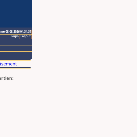
ime 08.08.2026 04:34:31
Login
Logout
artien: