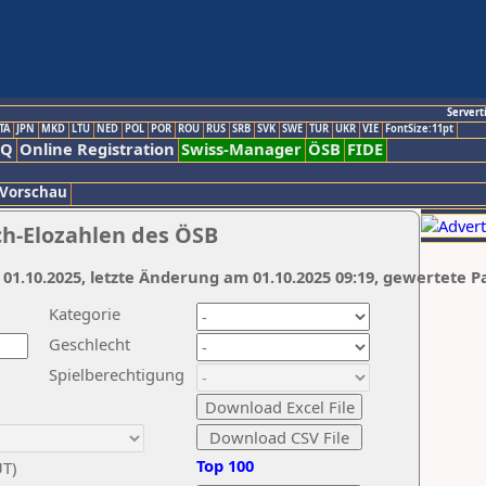
Servert
TA
JPN
MKD
LTU
NED
POL
POR
ROU
RUS
SRB
SVK
SWE
TUR
UKR
VIE
FontSize:11pt
AQ
Online Registration
Swiss-Manager
ÖSB
FIDE
 Vorschau
ch-Elozahlen des ÖSB
 01.10.2025, letzte Änderung am 01.10.2025 09:19, gewertete P
Kategorie
Geschlecht
Spielberechtigung
Top 100
UT)