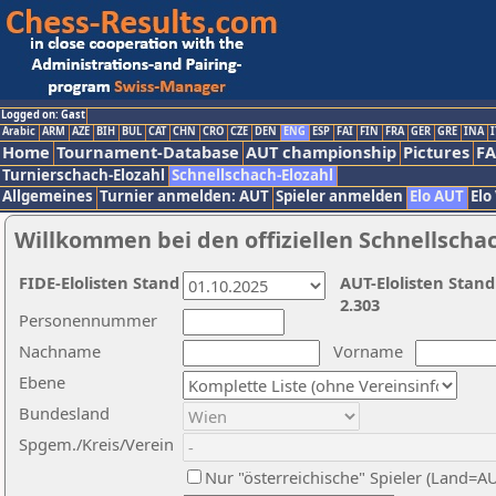
Logged on: Gast
Arabic
ARM
AZE
BIH
BUL
CAT
CHN
CRO
CZE
DEN
ENG
ESP
FAI
FIN
FRA
GER
GRE
INA
I
Home
Tournament-Database
AUT championship
Pictures
F
Turnierschach-Elozahl
Schnellschach-Elozahl
Allgemeines
Turnier anmelden: AUT
Spieler anmelden
Elo AUT
Elo
Willkommen bei den offiziellen Schnellscha
FIDE-Elolisten Stand
AUT-Elolisten Stand
2.303
Personennummer
Nachname
Vorname
Ebene
Bundesland
Spgem./Kreis/Verein
Nur "österreichische" Spieler (Land=A