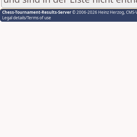
Chess-Tournament-Results-Server
© 2006-2026 Heinz Herzog
, CMS-
Legal details/Terms of use