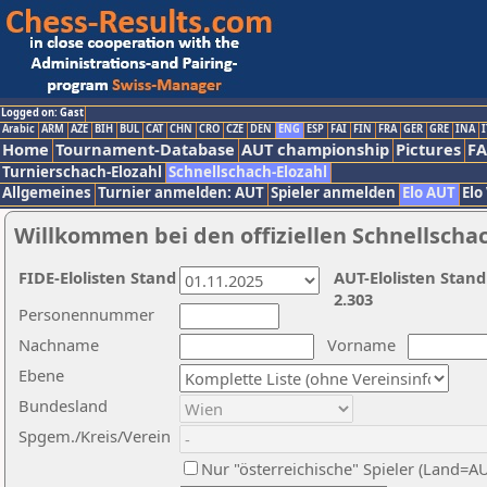
Logged on: Gast
Arabic
ARM
AZE
BIH
BUL
CAT
CHN
CRO
CZE
DEN
ENG
ESP
FAI
FIN
FRA
GER
GRE
INA
I
Home
Tournament-Database
AUT championship
Pictures
F
Turnierschach-Elozahl
Schnellschach-Elozahl
Allgemeines
Turnier anmelden: AUT
Spieler anmelden
Elo AUT
Elo
Willkommen bei den offiziellen Schnellscha
FIDE-Elolisten Stand
AUT-Elolisten Stand
2.303
Personennummer
Nachname
Vorname
Ebene
Bundesland
Spgem./Kreis/Verein
Nur "österreichische" Spieler (Land=A