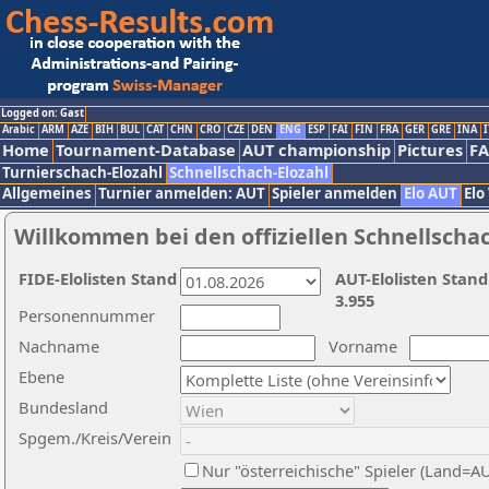
Logged on: Gast
Arabic
ARM
AZE
BIH
BUL
CAT
CHN
CRO
CZE
DEN
ENG
ESP
FAI
FIN
FRA
GER
GRE
INA
I
Home
Tournament-Database
AUT championship
Pictures
F
Turnierschach-Elozahl
Schnellschach-Elozahl
Allgemeines
Turnier anmelden: AUT
Spieler anmelden
Elo AUT
Elo
Willkommen bei den offiziellen Schnellscha
FIDE-Elolisten Stand
AUT-Elolisten Stand
3.955
Personennummer
Nachname
Vorname
Ebene
Bundesland
Spgem./Kreis/Verein
Nur "österreichische" Spieler (Land=A