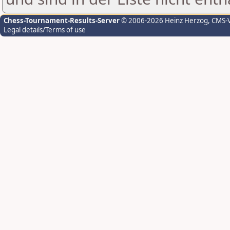
Chess-Tournament-Results-Server
© 2006-2026 Heinz Herzog
, CMS-
Legal details/Terms of use