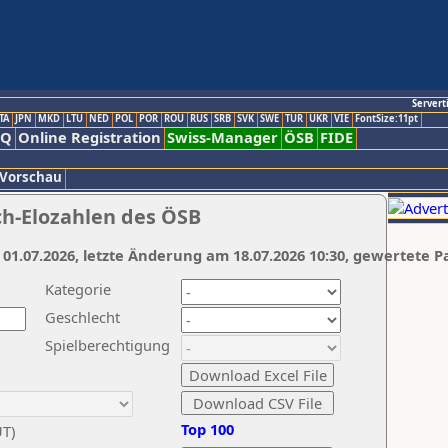
Servert
TA
JPN
MKD
LTU
NED
POL
POR
ROU
RUS
SRB
SVK
SWE
TUR
UKR
VIE
FontSize:11pt
AQ
Online Registration
Swiss-Manager
ÖSB
FIDE
 Vorschau
ch-Elozahlen des ÖSB
 01.07.2026, letzte Änderung am 18.07.2026 10:30, gewertete P
Kategorie
Geschlecht
Spielberechtigung
Top 100
UT)