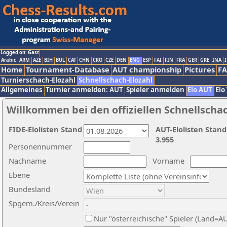
Logged on: Gast
Arabic
ARM
AZE
BIH
BUL
CAT
CHN
CRO
CZE
DEN
ENG
ESP
FAI
FIN
FRA
GER
GRE
INA
I
Home
Tournament-Database
AUT championship
Pictures
F
Turnierschach-Elozahl
Schnellschach-Elozahl
Allgemeines
Turnier anmelden: AUT
Spieler anmelden
Elo AUT
Elo
Willkommen bei den offiziellen Schnellscha
FIDE-Elolisten Stand
AUT-Elolisten Stand
3.955
Personennummer
Nachname
Vorname
Ebene
Bundesland
Spgem./Kreis/Verein
Nur "österreichische" Spieler (Land=A