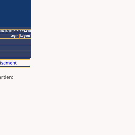
ime 07.08.2026 12:44:18
Login
Logout
artien: