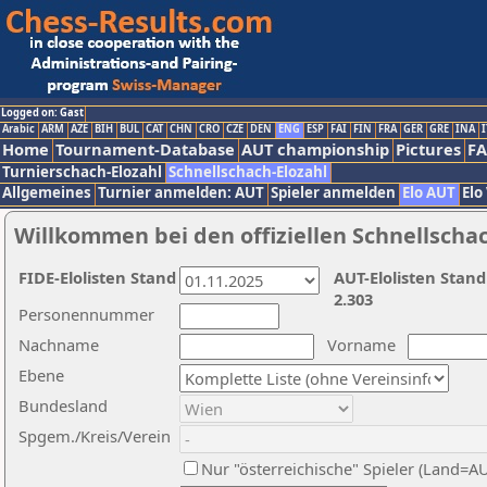
Logged on: Gast
Arabic
ARM
AZE
BIH
BUL
CAT
CHN
CRO
CZE
DEN
ENG
ESP
FAI
FIN
FRA
GER
GRE
INA
I
Home
Tournament-Database
AUT championship
Pictures
F
Turnierschach-Elozahl
Schnellschach-Elozahl
Allgemeines
Turnier anmelden: AUT
Spieler anmelden
Elo AUT
Elo
Willkommen bei den offiziellen Schnellscha
FIDE-Elolisten Stand
AUT-Elolisten Stand
2.303
Personennummer
Nachname
Vorname
Ebene
Bundesland
Spgem./Kreis/Verein
Nur "österreichische" Spieler (Land=A