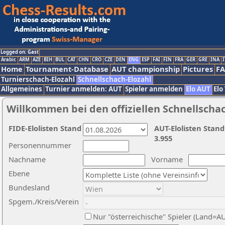
Logged on: Gast
Arabic
ARM
AZE
BIH
BUL
CAT
CHN
CRO
CZE
DEN
ENG
ESP
FAI
FIN
FRA
GER
GRE
INA
I
Home
Tournament-Database
AUT championship
Pictures
F
Turnierschach-Elozahl
Schnellschach-Elozahl
Allgemeines
Turnier anmelden: AUT
Spieler anmelden
Elo AUT
Elo
Willkommen bei den offiziellen Schnellscha
FIDE-Elolisten Stand
AUT-Elolisten Stand
3.955
Personennummer
Nachname
Vorname
Ebene
Bundesland
Spgem./Kreis/Verein
Nur "österreichische" Spieler (Land=A