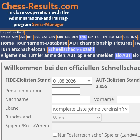
Logged on: Gast
Arabic
ARM
AZE
BIH
BUL
CAT
CHN
CRO
CZE
DEN
ENG
ESP
FAI
FIN
FRA
GER
GRE
INA
I
Home
Tournament-Database
AUT championship
Pictures
F
Turnierschach-Elozahl
Schnellschach-Elozahl
Allgemeines
Turnier anmelden: AUT
Spieler anmelden
Elo AUT
Elo
Willkommen bei den offiziellen Schnellscha
FIDE-Elolisten Stand
AUT-Elolisten Stand
3.955
Personennummer
Nachname
Vorname
Ebene
Bundesland
Spgem./Kreis/Verein
Nur "österreichische" Spieler (Land=A