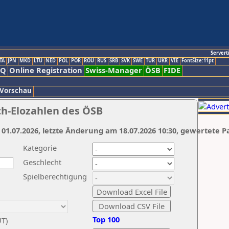
Servert
TA
JPN
MKD
LTU
NED
POL
POR
ROU
RUS
SRB
SVK
SWE
TUR
UKR
VIE
FontSize:11pt
AQ
Online Registration
Swiss-Manager
ÖSB
FIDE
 Vorschau
ch-Elozahlen des ÖSB
 01.07.2026, letzte Änderung am 18.07.2026 10:30, gewertete P
Kategorie
Geschlecht
Spielberechtigung
Top 100
UT)