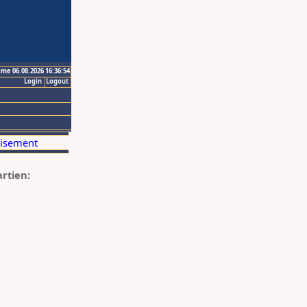
ime 06.08.2026 16:36:54
Login
Logout
artien: