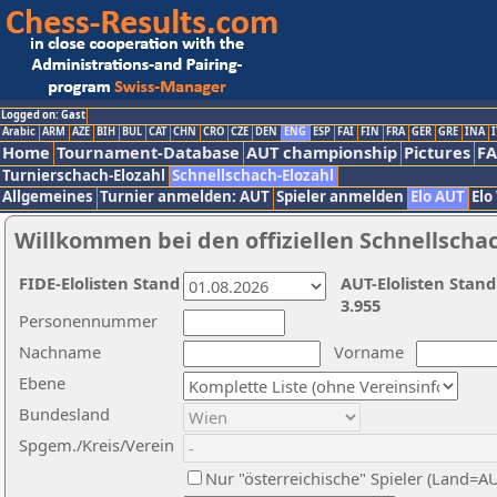
Logged on: Gast
Arabic
ARM
AZE
BIH
BUL
CAT
CHN
CRO
CZE
DEN
ENG
ESP
FAI
FIN
FRA
GER
GRE
INA
I
Home
Tournament-Database
AUT championship
Pictures
F
Turnierschach-Elozahl
Schnellschach-Elozahl
Allgemeines
Turnier anmelden: AUT
Spieler anmelden
Elo AUT
Elo
Willkommen bei den offiziellen Schnellscha
FIDE-Elolisten Stand
AUT-Elolisten Stand
3.955
Personennummer
Nachname
Vorname
Ebene
Bundesland
Spgem./Kreis/Verein
Nur "österreichische" Spieler (Land=A