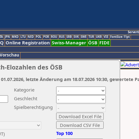
Servert
TA
JPN
MKD
LTU
NED
POL
POR
ROU
RUS
SRB
SVK
SWE
TUR
UKR
VIE
FontSize:11pt
AQ
Online Registration
Swiss-Manager
ÖSB
FIDE
 Vorschau
ch-Elozahlen des ÖSB
 01.07.2026, letzte Änderung am 18.07.2026 10:30, gewertete P
Kategorie
Geschlecht
Spielberechtigung
Top 100
UT)