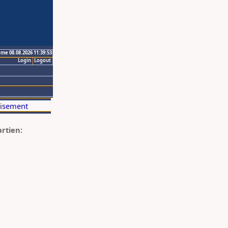
ime 08.08.2026 11:39:53
Login
Logout
artien: