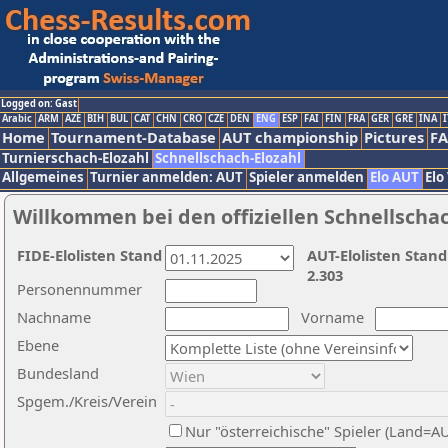
Logged on: Gast
Arabic
ARM
AZE
BIH
BUL
CAT
CHN
CRO
CZE
DEN
ENG
ESP
FAI
FIN
FRA
GER
GRE
INA
I
Home
Tournament-Database
AUT championship
Pictures
F
Turnierschach-Elozahl
Schnellschach-Elozahl
Allgemeines
Turnier anmelden: AUT
Spieler anmelden
Elo AUT
Elo
Willkommen bei den offiziellen Schnellscha
FIDE-Elolisten Stand
AUT-Elolisten Stand
2.303
Personennummer
Nachname
Vorname
Ebene
Bundesland
Spgem./Kreis/Verein
Nur "österreichische" Spieler (Land=A