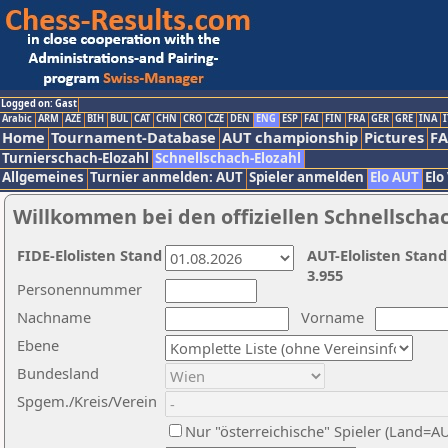
Logged on: Gast
Arabic
ARM
AZE
BIH
BUL
CAT
CHN
CRO
CZE
DEN
ENG
ESP
FAI
FIN
FRA
GER
GRE
INA
I
Home
Tournament-Database
AUT championship
Pictures
F
Turnierschach-Elozahl
Schnellschach-Elozahl
Allgemeines
Turnier anmelden: AUT
Spieler anmelden
Elo AUT
Elo
Willkommen bei den offiziellen Schnellscha
FIDE-Elolisten Stand
AUT-Elolisten Stand
3.955
Personennummer
Nachname
Vorname
Ebene
Bundesland
Spgem./Kreis/Verein
Nur "österreichische" Spieler (Land=A