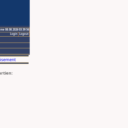
ime 08.08.2026 03:39:56
Login
Logout
artien: