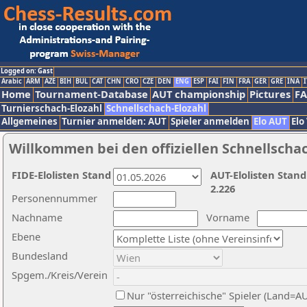
Logged on: Gast
Arabic
ARM
AZE
BIH
BUL
CAT
CHN
CRO
CZE
DEN
ENG
ESP
FAI
FIN
FRA
GER
GRE
INA
I
Home
Tournament-Database
AUT championship
Pictures
F
Turnierschach-Elozahl
Schnellschach-Elozahl
Allgemeines
Turnier anmelden: AUT
Spieler anmelden
Elo AUT
Elo
Willkommen bei den offiziellen Schnellscha
FIDE-Elolisten Stand
AUT-Elolisten Stand
2.226
Personennummer
Nachname
Vorname
Ebene
Bundesland
Spgem./Kreis/Verein
Nur "österreichische" Spieler (Land=A