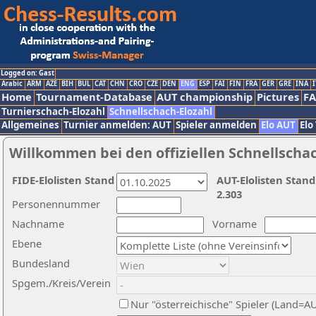
Logged on: Gast
Arabic
ARM
AZE
BIH
BUL
CAT
CHN
CRO
CZE
DEN
ENG
ESP
FAI
FIN
FRA
GER
GRE
INA
I
Home
Tournament-Database
AUT championship
Pictures
F
Turnierschach-Elozahl
Schnellschach-Elozahl
Allgemeines
Turnier anmelden: AUT
Spieler anmelden
Elo AUT
Elo
Willkommen bei den offiziellen Schnellscha
FIDE-Elolisten Stand
AUT-Elolisten Stand
2.303
Personennummer
Nachname
Vorname
Ebene
Bundesland
Spgem./Kreis/Verein
Nur "österreichische" Spieler (Land=A