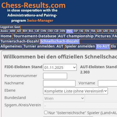
Logged on: Gast
Arabic
ARM
AZE
BIH
BUL
CAT
CHN
CRO
CZE
DEN
ENG
ESP
FAI
FIN
FRA
GER
GRE
INA
I
Home
Tournament-Database
AUT championship
Pictures
F
Turnierschach-Elozahl
Schnellschach-Elozahl
Allgemeines
Turnier anmelden: AUT
Spieler anmelden
Elo AUT
Elo
Willkommen bei den offiziellen Schnellscha
FIDE-Elolisten Stand
AUT-Elolisten Stand
2.303
Personennummer
Nachname
Vorname
Ebene
Bundesland
Spgem./Kreis/Verein
Nur "österreichische" Spieler (Land=A