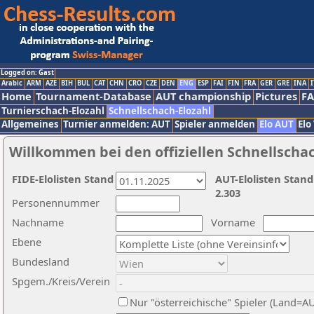
Logged on: Gast
Arabic
ARM
AZE
BIH
BUL
CAT
CHN
CRO
CZE
DEN
ENG
ESP
FAI
FIN
FRA
GER
GRE
INA
I
Home
Tournament-Database
AUT championship
Pictures
F
Turnierschach-Elozahl
Schnellschach-Elozahl
Allgemeines
Turnier anmelden: AUT
Spieler anmelden
Elo AUT
Elo
Willkommen bei den offiziellen Schnellscha
FIDE-Elolisten Stand
AUT-Elolisten Stand
2.303
Personennummer
Nachname
Vorname
Ebene
Bundesland
Spgem./Kreis/Verein
Nur "österreichische" Spieler (Land=A