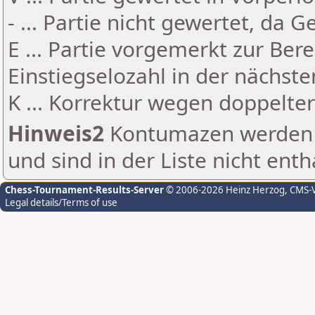
- ... Partie nicht gewertet, da 
E ... Partie vorgemerkt zur Be
Einstiegselozahl in der nächst
K ... Korrektur wegen doppelt
Hinweis2
Kontumazen werden g
und sind in der Liste nicht enth
Chess-Tournament-Results-Server
© 2006-2026 Heinz Herzog
, CMS-
Legal details/Terms of use