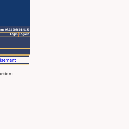
ime 07.08.2026 04:48:20
Login
Logout
artien: