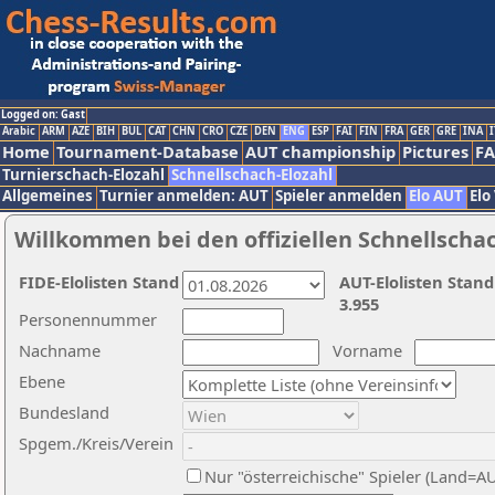
Logged on: Gast
Arabic
ARM
AZE
BIH
BUL
CAT
CHN
CRO
CZE
DEN
ENG
ESP
FAI
FIN
FRA
GER
GRE
INA
I
Home
Tournament-Database
AUT championship
Pictures
F
Turnierschach-Elozahl
Schnellschach-Elozahl
Allgemeines
Turnier anmelden: AUT
Spieler anmelden
Elo AUT
Elo
Willkommen bei den offiziellen Schnellscha
FIDE-Elolisten Stand
AUT-Elolisten Stand
3.955
Personennummer
Nachname
Vorname
Ebene
Bundesland
Spgem./Kreis/Verein
Nur "österreichische" Spieler (Land=A