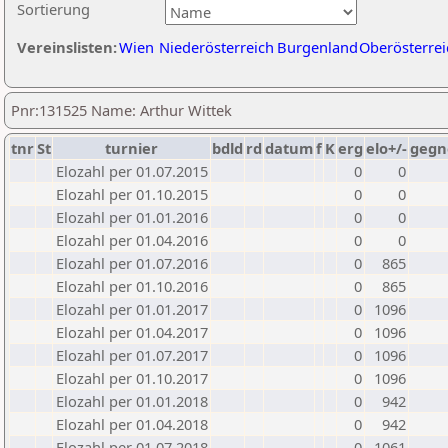
Sortierung
Vereinslisten:
Wien
Niederösterreich
Burgenland
Oberösterrei
Pnr:131525 Name: Arthur Wittek
tnr
St
turnier
bdld
rd
datum
f
K
erg
elo+/-
gegn
Elozahl per 01.07.2015
0
0
Elozahl per 01.10.2015
0
0
Elozahl per 01.01.2016
0
0
Elozahl per 01.04.2016
0
0
Elozahl per 01.07.2016
0
865
Elozahl per 01.10.2016
0
865
Elozahl per 01.01.2017
0
1096
Elozahl per 01.04.2017
0
1096
Elozahl per 01.07.2017
0
1096
Elozahl per 01.10.2017
0
1096
Elozahl per 01.01.2018
0
942
Elozahl per 01.04.2018
0
942
Elozahl per 01.07.2018
0
1061