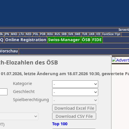
Servert
TA
JPN
MKD
LTU
NED
POL
POR
ROU
RUS
SRB
SVK
SWE
TUR
UKR
VIE
FontSize:11pt
AQ
Online Registration
Swiss-Manager
ÖSB
FIDE
 Vorschau
ch-Elozahlen des ÖSB
 01.07.2026, letzte Änderung am 18.07.2026 10:30, gewertete P
Kategorie
Geschlecht
Spielberechtigung
Top 100
UT)