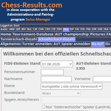
Logged on: Gast
Arabic
ARM
AZE
BIH
BUL
CAT
CHN
CRO
CZE
DEN
ENG
ESP
FAI
FIN
FRA
GER
GRE
INA
I
Home
Tournament-Database
AUT championship
Pictures
F
Turnierschach-Elozahl
Schnellschach-Elozahl
Allgemeines
Turnier anmelden: AUT
Spieler anmelden
Elo AUT
Elo
Willkommen bei den offiziellen Schnellscha
FIDE-Elolisten Stand
AUT-Elolisten Stand
3.955
Personennummer
Nachname
Vorname
Ebene
Bundesland
Spgem./Kreis/Verein
Nur "österreichische" Spieler (Land=A