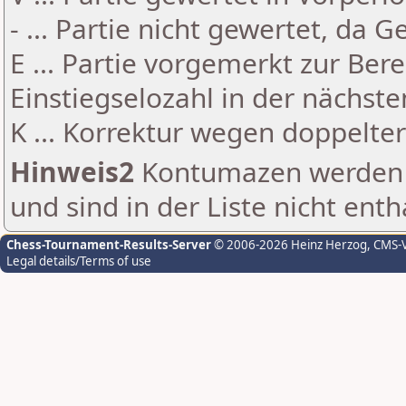
- ... Partie nicht gewertet, da 
E ... Partie vorgemerkt zur Be
Einstiegselozahl in der nächst
K ... Korrektur wegen doppelt
Hinweis2
Kontumazen werden g
und sind in der Liste nicht enth
Chess-Tournament-Results-Server
© 2006-2026 Heinz Herzog
, CMS-
Legal details/Terms of use