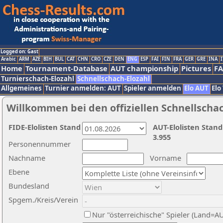
Logged on: Gast
Arabic
ARM
AZE
BIH
BUL
CAT
CHN
CRO
CZE
DEN
ENG
ESP
FAI
FIN
FRA
GER
GRE
INA
I
Home
Tournament-Database
AUT championship
Pictures
F
Turnierschach-Elozahl
Schnellschach-Elozahl
Allgemeines
Turnier anmelden: AUT
Spieler anmelden
Elo AUT
Elo
Willkommen bei den offiziellen Schnellscha
FIDE-Elolisten Stand
AUT-Elolisten Stand
3.955
Personennummer
Nachname
Vorname
Ebene
Bundesland
Spgem./Kreis/Verein
Nur "österreichische" Spieler (Land=A