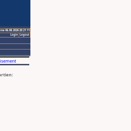
ime 06.08.2026 20:21:11
Login
Logout
artien: