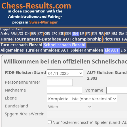
Logged on: Gast
Arabic
ARM
AZE
BIH
BUL
CAT
CHN
CRO
CZE
DEN
ENG
ESP
FAI
FIN
FRA
GER
GRE
INA
I
Home
Tournament-Database
AUT championship
Pictures
F
Turnierschach-Elozahl
Schnellschach-Elozahl
Allgemeines
Turnier anmelden: AUT
Spieler anmelden
Elo AUT
Elo
Willkommen bei den offiziellen Schnellscha
FIDE-Elolisten Stand
AUT-Elolisten Stand
2.303
Personennummer
Nachname
Vorname
Ebene
Bundesland
Spgem./Kreis/Verein
Nur "österreichische" Spieler (Land=A