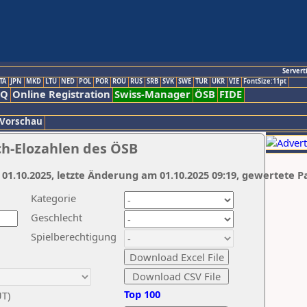
Servert
TA
JPN
MKD
LTU
NED
POL
POR
ROU
RUS
SRB
SVK
SWE
TUR
UKR
VIE
FontSize:11pt
AQ
Online Registration
Swiss-Manager
ÖSB
FIDE
 Vorschau
ch-Elozahlen des ÖSB
 01.10.2025, letzte Änderung am 01.10.2025 09:19, gewertete P
Kategorie
Geschlecht
Spielberechtigung
Top 100
UT)