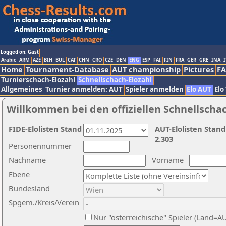
Logged on: Gast
Arabic
ARM
AZE
BIH
BUL
CAT
CHN
CRO
CZE
DEN
ENG
ESP
FAI
FIN
FRA
GER
GRE
INA
I
Home
Tournament-Database
AUT championship
Pictures
F
Turnierschach-Elozahl
Schnellschach-Elozahl
Allgemeines
Turnier anmelden: AUT
Spieler anmelden
Elo AUT
Elo
Willkommen bei den offiziellen Schnellscha
FIDE-Elolisten Stand
AUT-Elolisten Stand
2.303
Personennummer
Nachname
Vorname
Ebene
Bundesland
Spgem./Kreis/Verein
Nur "österreichische" Spieler (Land=A