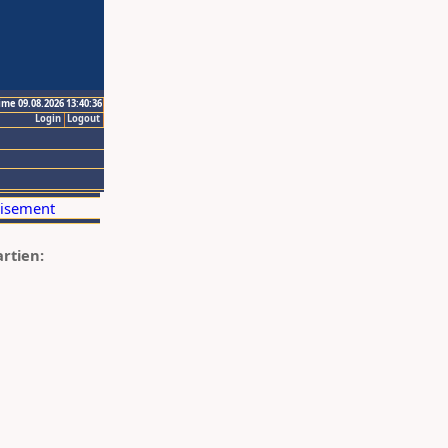
ime 09.08.2026 13:40:36
Login
Logout
artien: