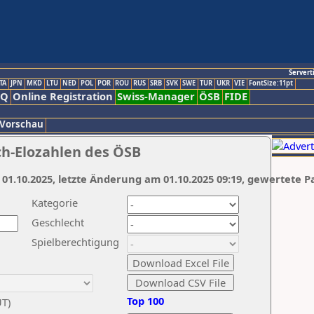
Servert
TA
JPN
MKD
LTU
NED
POL
POR
ROU
RUS
SRB
SVK
SWE
TUR
UKR
VIE
FontSize:11pt
AQ
Online Registration
Swiss-Manager
ÖSB
FIDE
 Vorschau
ch-Elozahlen des ÖSB
 01.10.2025, letzte Änderung am 01.10.2025 09:19, gewertete P
Kategorie
Geschlecht
Spielberechtigung
Top 100
UT)