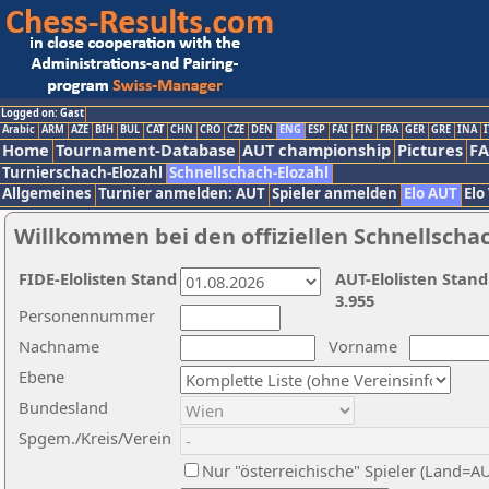
Logged on: Gast
Arabic
ARM
AZE
BIH
BUL
CAT
CHN
CRO
CZE
DEN
ENG
ESP
FAI
FIN
FRA
GER
GRE
INA
I
Home
Tournament-Database
AUT championship
Pictures
F
Turnierschach-Elozahl
Schnellschach-Elozahl
Allgemeines
Turnier anmelden: AUT
Spieler anmelden
Elo AUT
Elo
Willkommen bei den offiziellen Schnellscha
FIDE-Elolisten Stand
AUT-Elolisten Stand
3.955
Personennummer
Nachname
Vorname
Ebene
Bundesland
Spgem./Kreis/Verein
Nur "österreichische" Spieler (Land=A