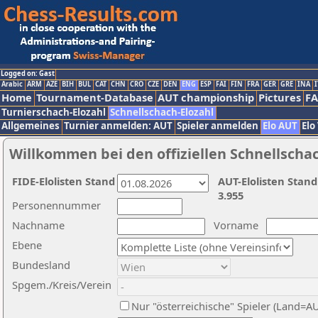
Logged on: Gast
Arabic
ARM
AZE
BIH
BUL
CAT
CHN
CRO
CZE
DEN
ENG
ESP
FAI
FIN
FRA
GER
GRE
INA
I
Home
Tournament-Database
AUT championship
Pictures
F
Turnierschach-Elozahl
Schnellschach-Elozahl
Allgemeines
Turnier anmelden: AUT
Spieler anmelden
Elo AUT
Elo
Willkommen bei den offiziellen Schnellscha
FIDE-Elolisten Stand
AUT-Elolisten Stand
3.955
Personennummer
Nachname
Vorname
Ebene
Bundesland
Spgem./Kreis/Verein
Nur "österreichische" Spieler (Land=A