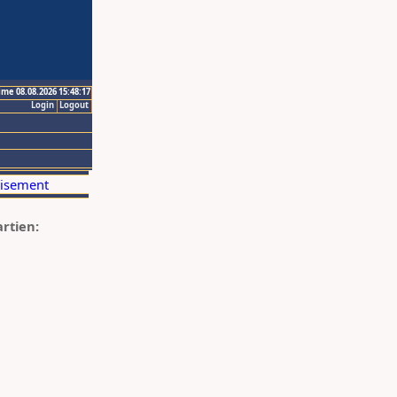
ime 08.08.2026 15:48:17
Login
Logout
artien: