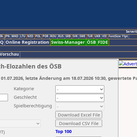
Servert
TA
JPN
MKD
LTU
NED
POL
POR
ROU
RUS
SRB
SVK
SWE
TUR
UKR
VIE
FontSize:11pt
AQ
Online Registration
Swiss-Manager
ÖSB
FIDE
 Vorschau
ch-Elozahlen des ÖSB
 01.07.2026, letzte Änderung am 18.07.2026 10:30, gewertete P
Kategorie
Geschlecht
Spielberechtigung
Top 100
UT)