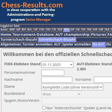
Logged on: Gast
Arabic
ARM
AZE
BIH
BUL
CAT
CHN
CRO
CZE
DEN
ENG
ESP
FAI
FIN
FRA
GER
GRE
INA
I
Home
Tournament-Database
AUT championship
Pictures
F
Turnierschach-Elozahl
Schnellschach-Elozahl
Allgemeines
Turnier anmelden: AUT
Spieler anmelden
Elo AUT
Elo
Willkommen bei den offiziellen Schnellscha
FIDE-Elolisten Stand
AUT-Elolisten Stand
2.303
Personennummer
Nachname
Vorname
Ebene
Bundesland
Spgem./Kreis/Verein
Nur "österreichische" Spieler (Land=A