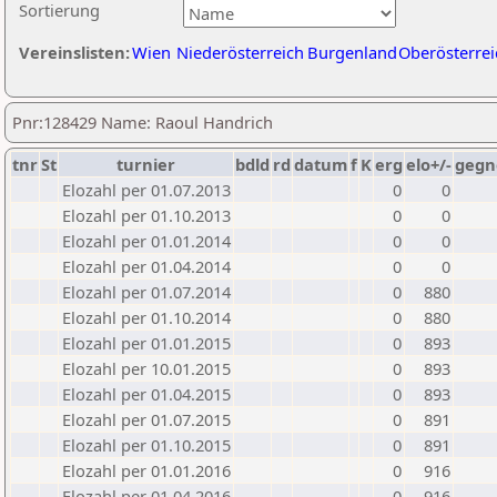
Sortierung
Vereinslisten:
Wien
Niederösterreich
Burgenland
Oberösterrei
Pnr:128429 Name: Raoul Handrich
tnr
St
turnier
bdld
rd
datum
f
K
erg
elo+/-
gegn
Elozahl per 01.07.2013
0
0
Elozahl per 01.10.2013
0
0
Elozahl per 01.01.2014
0
0
Elozahl per 01.04.2014
0
0
Elozahl per 01.07.2014
0
880
Elozahl per 01.10.2014
0
880
Elozahl per 01.01.2015
0
893
Elozahl per 10.01.2015
0
893
Elozahl per 01.04.2015
0
893
Elozahl per 01.07.2015
0
891
Elozahl per 01.10.2015
0
891
Elozahl per 01.01.2016
0
916
Elozahl per 01.04.2016
0
916