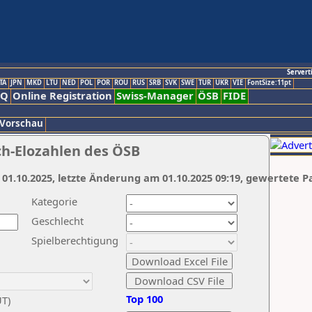
Servert
TA
JPN
MKD
LTU
NED
POL
POR
ROU
RUS
SRB
SVK
SWE
TUR
UKR
VIE
FontSize:11pt
AQ
Online Registration
Swiss-Manager
ÖSB
FIDE
 Vorschau
ch-Elozahlen des ÖSB
 01.10.2025, letzte Änderung am 01.10.2025 09:19, gewertete P
Kategorie
Geschlecht
Spielberechtigung
Top 100
UT)