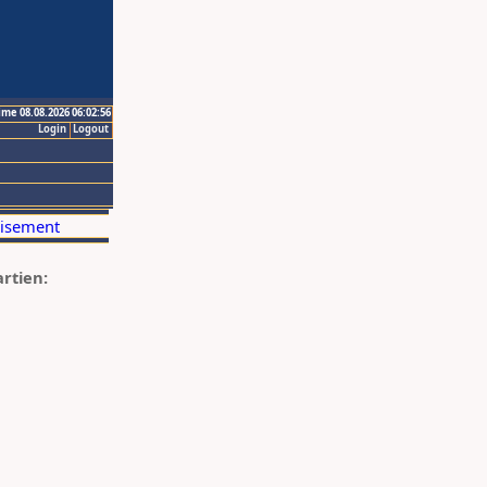
ime 08.08.2026 06:02:56
Login
Logout
artien: