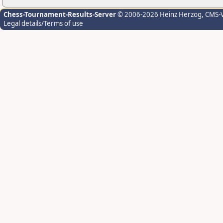
Chess-Tournament-Results-Server
© 2006-2026 Heinz Herzog
, CMS-
Legal details/Terms of use