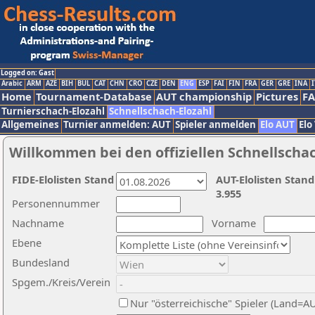
Logged on: Gast
Arabic
ARM
AZE
BIH
BUL
CAT
CHN
CRO
CZE
DEN
ENG
ESP
FAI
FIN
FRA
GER
GRE
INA
I
Home
Tournament-Database
AUT championship
Pictures
F
Turnierschach-Elozahl
Schnellschach-Elozahl
Allgemeines
Turnier anmelden: AUT
Spieler anmelden
Elo AUT
Elo
Willkommen bei den offiziellen Schnellscha
FIDE-Elolisten Stand
AUT-Elolisten Stand
3.955
Personennummer
Nachname
Vorname
Ebene
Bundesland
Spgem./Kreis/Verein
Nur "österreichische" Spieler (Land=A