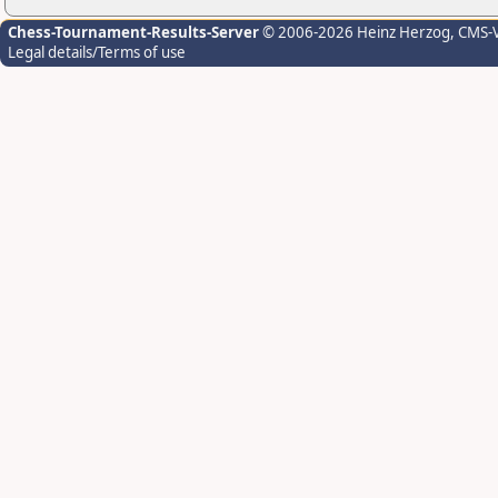
Chess-Tournament-Results-Server
© 2006-2026 Heinz Herzog
, CMS-
Legal details/Terms of use