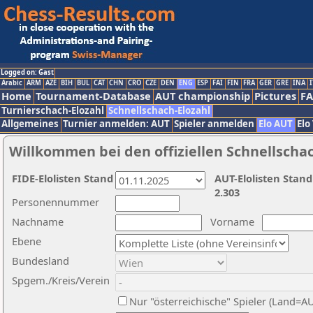
Logged on: Gast
Arabic
ARM
AZE
BIH
BUL
CAT
CHN
CRO
CZE
DEN
ENG
ESP
FAI
FIN
FRA
GER
GRE
INA
I
Home
Tournament-Database
AUT championship
Pictures
F
Turnierschach-Elozahl
Schnellschach-Elozahl
Allgemeines
Turnier anmelden: AUT
Spieler anmelden
Elo AUT
Elo
Willkommen bei den offiziellen Schnellscha
FIDE-Elolisten Stand
AUT-Elolisten Stand
2.303
Personennummer
Nachname
Vorname
Ebene
Bundesland
Spgem./Kreis/Verein
Nur "österreichische" Spieler (Land=A