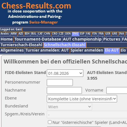
Logged on: Gast
Arabic
ARM
AZE
BIH
BUL
CAT
CHN
CRO
CZE
DEN
ENG
ESP
FAI
FIN
FRA
GER
GRE
INA
I
Home
Tournament-Database
AUT championship
Pictures
F
Turnierschach-Elozahl
Schnellschach-Elozahl
Allgemeines
Turnier anmelden: AUT
Spieler anmelden
Elo AUT
Elo
Willkommen bei den offiziellen Schnellscha
FIDE-Elolisten Stand
AUT-Elolisten Stand
3.955
Personennummer
Nachname
Vorname
Ebene
Bundesland
Spgem./Kreis/Verein
Nur "österreichische" Spieler (Land=A