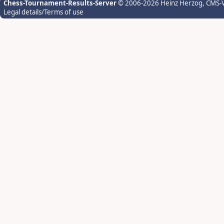
Chess-Tournament-Results-Server
© 2006-2026 Heinz Herzog
, CMS-
Legal details/Terms of use