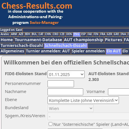
Logged on: Gast
Arabic
ARM
AZE
BIH
BUL
CAT
CHN
CRO
CZE
DEN
ENG
ESP
FAI
FIN
FRA
GER
GRE
INA
I
Home
Tournament-Database
AUT championship
Pictures
F
Turnierschach-Elozahl
Schnellschach-Elozahl
Allgemeines
Turnier anmelden: AUT
Spieler anmelden
Elo AUT
Elo
Willkommen bei den offiziellen Schnellscha
FIDE-Elolisten Stand
AUT-Elolisten Stand
2.303
Personennummer
Nachname
Vorname
Ebene
Bundesland
Spgem./Kreis/Verein
Nur "österreichische" Spieler (Land=A