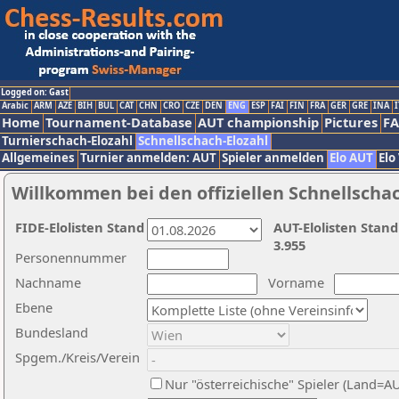
Logged on: Gast
Arabic
ARM
AZE
BIH
BUL
CAT
CHN
CRO
CZE
DEN
ENG
ESP
FAI
FIN
FRA
GER
GRE
INA
I
Home
Tournament-Database
AUT championship
Pictures
F
Turnierschach-Elozahl
Schnellschach-Elozahl
Allgemeines
Turnier anmelden: AUT
Spieler anmelden
Elo AUT
Elo
Willkommen bei den offiziellen Schnellscha
FIDE-Elolisten Stand
AUT-Elolisten Stand
3.955
Personennummer
Nachname
Vorname
Ebene
Bundesland
Spgem./Kreis/Verein
Nur "österreichische" Spieler (Land=A