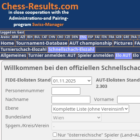
Logged on: Gast
Arabic
ARM
AZE
BIH
BUL
CAT
CHN
CRO
CZE
DEN
ENG
ESP
FAI
FIN
FRA
GER
GRE
INA
I
Home
Tournament-Database
AUT championship
Pictures
F
Turnierschach-Elozahl
Schnellschach-Elozahl
Allgemeines
Turnier anmelden: AUT
Spieler anmelden
Elo AUT
Elo
Willkommen bei den offiziellen Schnellscha
FIDE-Elolisten Stand
AUT-Elolisten Stand
2.303
Personennummer
Nachname
Vorname
Ebene
Bundesland
Spgem./Kreis/Verein
Nur "österreichische" Spieler (Land=A