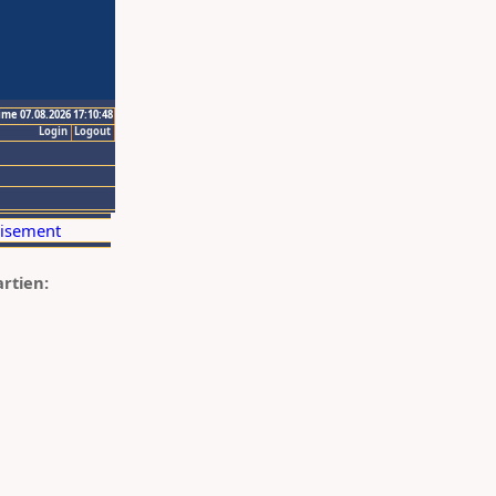
ime 07.08.2026 17:10:48
Login
Logout
artien: