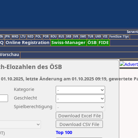
Servert
TA
JPN
MKD
LTU
NED
POL
POR
ROU
RUS
SRB
SVK
SWE
TUR
UKR
VIE
FontSize:11pt
AQ
Online Registration
Swiss-Manager
ÖSB
FIDE
 Vorschau
ch-Elozahlen des ÖSB
 01.10.2025, letzte Änderung am 01.10.2025 09:19, gewertete P
Kategorie
Geschlecht
Spielberechtigung
Top 100
UT)