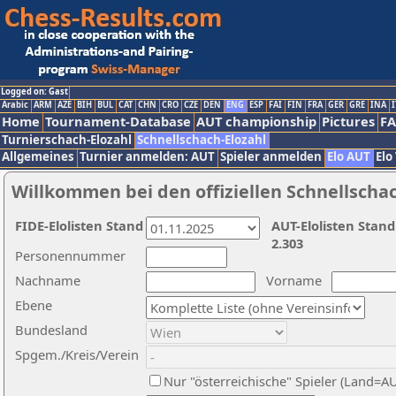
Logged on: Gast
Arabic
ARM
AZE
BIH
BUL
CAT
CHN
CRO
CZE
DEN
ENG
ESP
FAI
FIN
FRA
GER
GRE
INA
I
Home
Tournament-Database
AUT championship
Pictures
F
Turnierschach-Elozahl
Schnellschach-Elozahl
Allgemeines
Turnier anmelden: AUT
Spieler anmelden
Elo AUT
Elo
Willkommen bei den offiziellen Schnellscha
FIDE-Elolisten Stand
AUT-Elolisten Stand
2.303
Personennummer
Nachname
Vorname
Ebene
Bundesland
Spgem./Kreis/Verein
Nur "österreichische" Spieler (Land=A