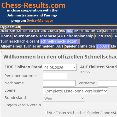
Logged on: Gast
Arabic
ARM
AZE
BIH
BUL
CAT
CHN
CRO
CZE
DEN
ENG
ESP
FAI
FIN
FRA
GER
GRE
INA
I
Home
Tournament-Database
AUT championship
Pictures
F
Turnierschach-Elozahl
Schnellschach-Elozahl
Allgemeines
Turnier anmelden: AUT
Spieler anmelden
Elo AUT
Elo
Willkommen bei den offiziellen Schnellscha
FIDE-Elolisten Stand
AUT-Elolisten Stand
3.955
Personennummer
Nachname
Vorname
Ebene
Bundesland
Spgem./Kreis/Verein
Nur "österreichische" Spieler (Land=A