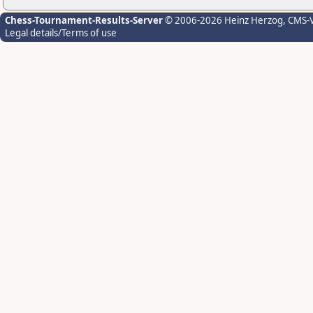
Chess-Tournament-Results-Server
© 2006-2026 Heinz Herzog
, CMS-
Legal details/Terms of use