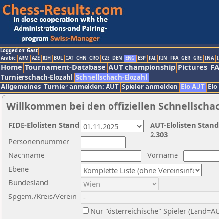
Logged on: Gast
Arabic
ARM
AZE
BIH
BUL
CAT
CHN
CRO
CZE
DEN
ENG
ESP
FAI
FIN
FRA
GER
GRE
INA
I
Home
Tournament-Database
AUT championship
Pictures
F
Turnierschach-Elozahl
Schnellschach-Elozahl
Allgemeines
Turnier anmelden: AUT
Spieler anmelden
Elo AUT
Elo
Willkommen bei den offiziellen Schnellscha
FIDE-Elolisten Stand
AUT-Elolisten Stand
2.303
Personennummer
Nachname
Vorname
Ebene
Bundesland
Spgem./Kreis/Verein
Nur "österreichische" Spieler (Land=A