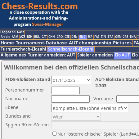
Logged on: Gast
Arabic
ARM
AZE
BIH
BUL
CAT
CHN
CRO
CZE
DEN
ENG
ESP
FAI
FIN
FRA
GER
GRE
INA
I
Home
Tournament-Database
AUT championship
Pictures
F
Turnierschach-Elozahl
Schnellschach-Elozahl
Allgemeines
Turnier anmelden: AUT
Spieler anmelden
Elo AUT
Elo
Willkommen bei den offiziellen Schnellscha
FIDE-Elolisten Stand
AUT-Elolisten Stand
2.303
Personennummer
Nachname
Vorname
Ebene
Bundesland
Spgem./Kreis/Verein
Nur "österreichische" Spieler (Land=A