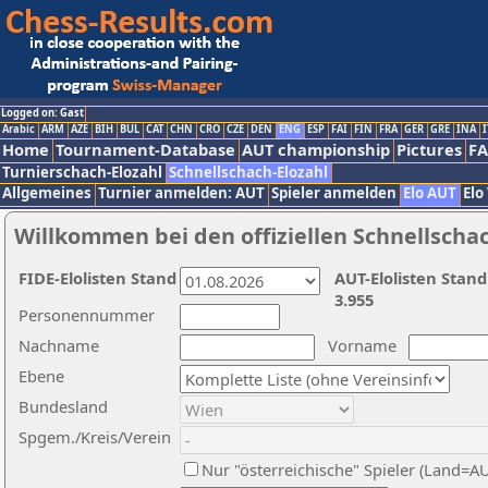
Logged on: Gast
Arabic
ARM
AZE
BIH
BUL
CAT
CHN
CRO
CZE
DEN
ENG
ESP
FAI
FIN
FRA
GER
GRE
INA
I
Home
Tournament-Database
AUT championship
Pictures
F
Turnierschach-Elozahl
Schnellschach-Elozahl
Allgemeines
Turnier anmelden: AUT
Spieler anmelden
Elo AUT
Elo
Willkommen bei den offiziellen Schnellscha
FIDE-Elolisten Stand
AUT-Elolisten Stand
3.955
Personennummer
Nachname
Vorname
Ebene
Bundesland
Spgem./Kreis/Verein
Nur "österreichische" Spieler (Land=A